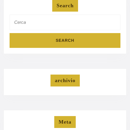
Search
Search
for:
archivio
Meta