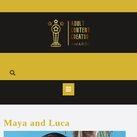
Salta
al
contenuto
Open
Button
Maya and Luca